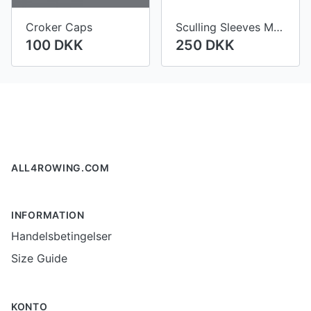
Croker Caps
Sculling Sleeves Mark 1 Symmetrical (MK1)
100 DKK
250 DKK
Footer
ALL4ROWING.COM
INFORMATION
Handelsbetingelser
Size Guide
KONTO