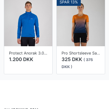
SPAR 13%
Protect Anorak 3.0 Men
Pro Shortsleeve Sarasota Women
1.200 DKK
325 DKK
(
375
DKK
)
Footer