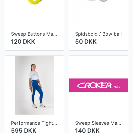
Sweep Buttons Mark 3 Asymmentric (MK3)
Spidsbold / Bow ball
120 DKK
50 DKK
Performance Tights Indigo Stripe Women
Sweep Sleeves Mark 1 Symmetrical (MK1)
595 DKK
140 DKK