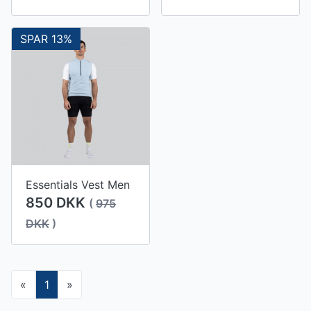
SPAR 13%
Essentials Vest Men
850 DKK
(
975
DKK
)
«
1
»