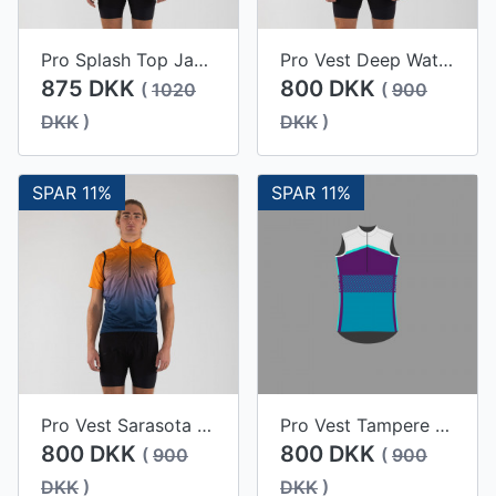
Pro Splash Top Jacket Deep Water Men
Pro Vest Deep Water Men
875 DKK
800 DKK
(
1020
(
900
DKK
)
DKK
)
SPAR 11%
SPAR 11%
Pro Vest Sarasota Men
Pro Vest Tampere Men
800 DKK
800 DKK
(
900
(
900
DKK
)
DKK
)